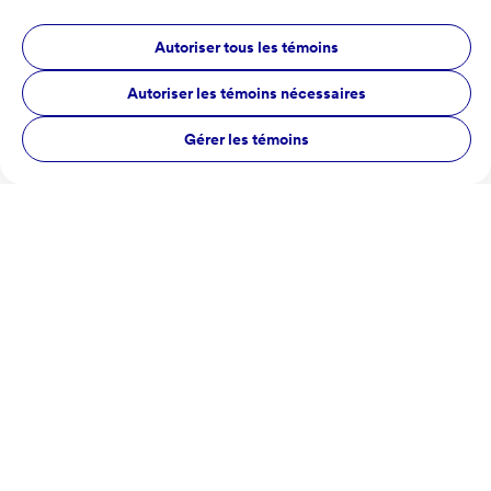
Autoriser tous les témoins
Autoriser les témoins nécessaires
Gérer les témoins
Vins et Fromages
Vins et Fromages
Tournoi Drapeau d'Or
Thetford Mines
13 août 2026