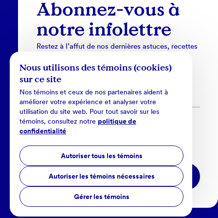
Abonnez-vous à
notre infolettre
Restez à l’affut de nos dernières astuces, recettes
et nouveautés.
Nous utilisons des témoins (cookies)
sur ce site
Nos témoins et ceux de nos partenaires aident à
améliorer votre expérience et analyser votre
utilisation du site web. Pour tout savoir sur les
témoins, consultez notre
politique de
En cochant cette case, je certifie que j’ai lu et j'accepte
confidentialité
les
conditions d'utilisations
Autoriser tous les témoins
M’abonner
Autoriser les témoins nécessaires
Gérer les témoins