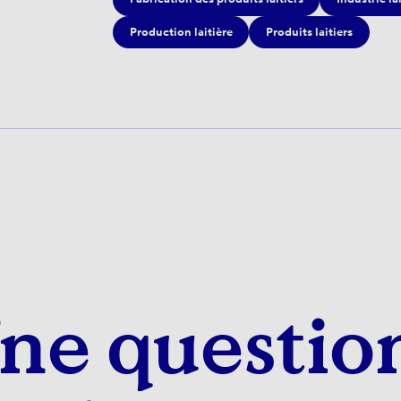
Production laitière
Produits laitiers
ne questio