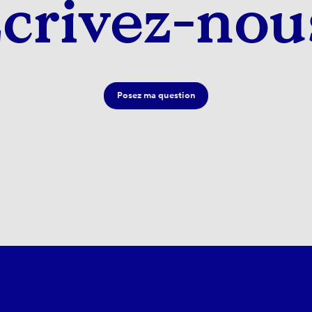
crivez-nou
Posez ma question