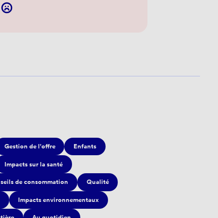
Gestion de l'offre
Enfants
Impacts sur la santé
seils de consommation
Qualité
Impacts environnementaux
itière
Au quotidien