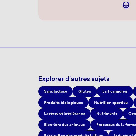
Explorer d’autres sujets
Sans lactose
Gluten
Lait canadien
Produits biologiques
Nutrition sportive
Lactose et intolérance
Nutriments
Con
Bien-être des animaux
Processus de la ferme
Fabrication des produits laitiers
Industrie la