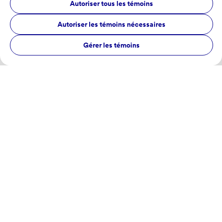
Autoriser tous les témoins
Autoriser les témoins nécessaires
Gérer les témoins
Production laitière
Production laitière
Pourquoi la production
laitière est-elle au cœur de
l’agriculture québécoise?