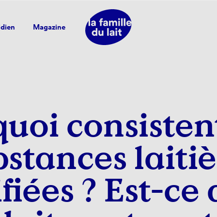
idien
Magazine
quoi consistent
stances laitiè
iées ? Est-ce