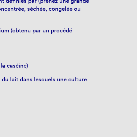
nt définies par (prenez une grande
 concentrée, séchée, congelée ou
lcium (obtenu par un procédé
la caséine)
s du lait dans lesquels une culture