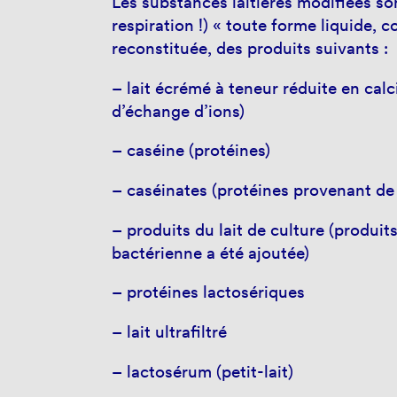
Les substances laitières modifiées so
respiration !) « toute forme liquide,
reconstituée, des produits suivants :
– lait écrémé à teneur réduite en ca
d’échange d’ions)
– caséine (protéines)
– caséinates (protéines provenant de 
– produits du lait de culture (produit
bactérienne a été ajoutée)
– protéines lactosériques
– lait ultrafiltré
– lactosérum (petit-lait)