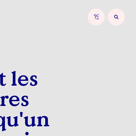
 les
res
 qu'un