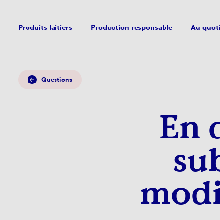
Produits laitiers
Production responsable
Au quot
Questions
En 
sub
modif