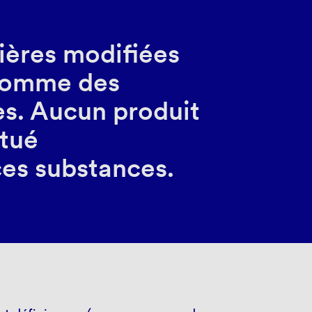
tières modifiées
 comme des
es. Aucun produit
itué
es substances.