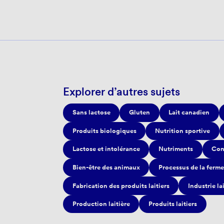
Explorer d’autres sujets
Sans lactose
Gluten
Lait canadien
Produits biologiques
Nutrition sportive
Lactose et intolérance
Nutriments
Con
Bien-être des animaux
Processus de la ferme
Fabrication des produits laitiers
Industrie la
Production laitière
Produits laitiers