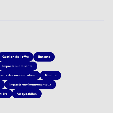
Gestion de l'offre
Enfants
Impacts sur la santé
seils de consommation
Qualité
Impacts environnementaux
itière
Au quotidien